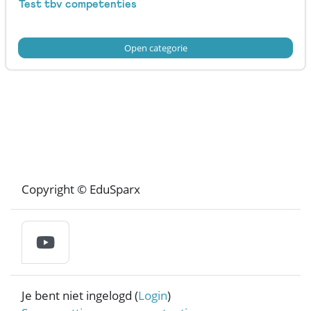
Test tbv competenties
Open categorie
Blokken
Blokken
Copyright © EduSparx
Je bent niet ingelogd (
Login
)