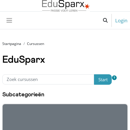
Ga naar hoofdinhoud
Login
Schakel zoek 
Zijpaneel
Startpagina
Cursussen
EduSparx
Blokken
Start
Subcategorieën