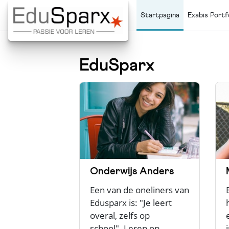
Ga naar hoofdinhoud
Startpagina
Exabis Portf
EduSparx
Onderwijs Anders
Een van de oneliners van
Edusparx is: "Je leert
overal, zelfs op
school". Leren op