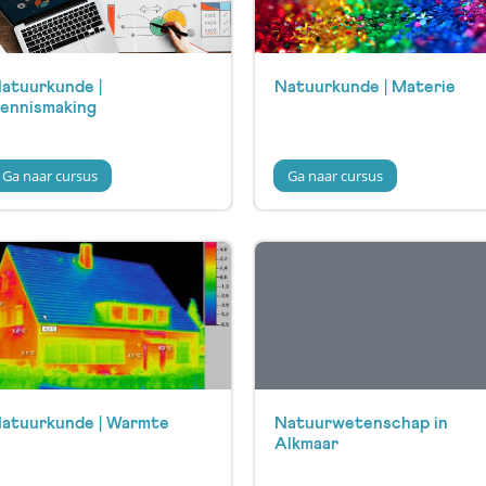
atuurkunde |
Natuurkunde | Materie
ennismaking
Ga naar cursus
Ga naar cursus
atuurkunde | Warmte
Natuurwetenschap in
Alkmaar