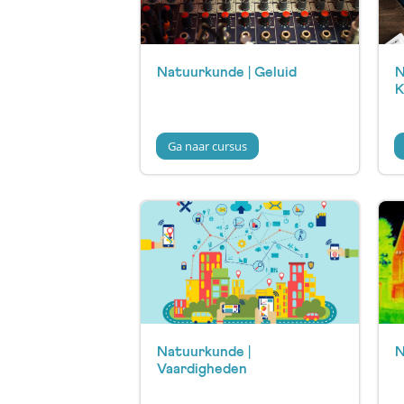
Natuurkunde | Geluid
N
K
Ga naar cursus
Natuurkunde |
N
Vaardigheden