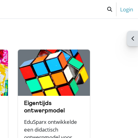
Login
Schakel zoek i
Op
Eigentijds
ontwerpmodel
EduSparx ontwikkelde
een didactisch
,
ontwerpmodel voor