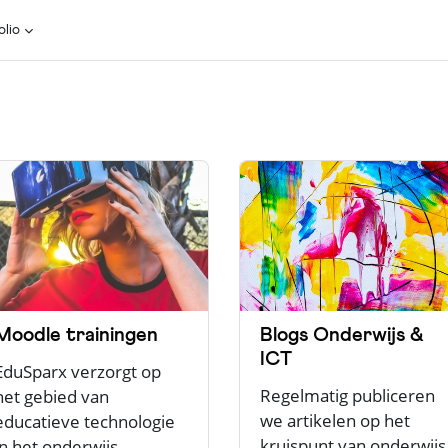
olio
Moodle trainingen
Blogs Onderwijs &
ICT
EduSparx verzorgt op
Regelmatig publiceren
het gebied van
we artikelen op het
educatieve technologie
kruispunt van onderwijs
in het onderwijs