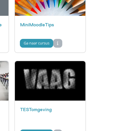
e
MiniMoodleTips
Ga naar cursus
TESTomgeving