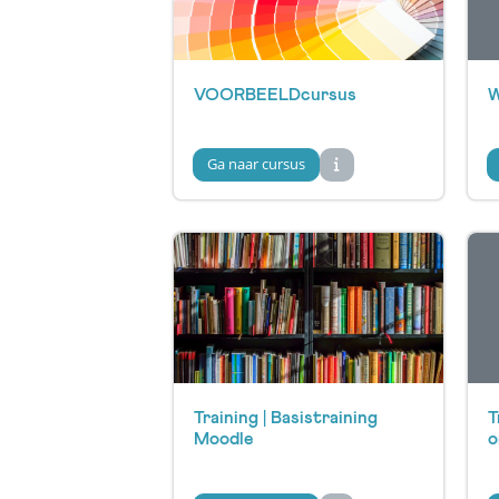
VOORBEELDcursus
W
Ga naar cursus
Training | Basistraining
T
Moodle
o