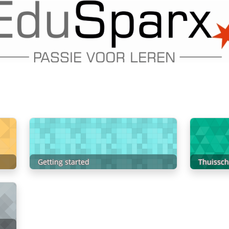
Getting started
Thuissch