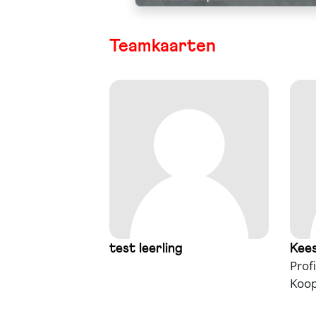
Teamkaarten
test leerling
Kee
Prof
Koop