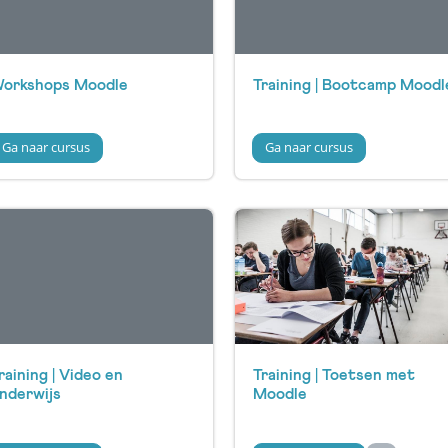
orkshops Moodle
Training | Bootcamp Moodl
Ga naar cursus
Ga naar cursus
raining | Video en
Training | Toetsen met
nderwijs
Moodle