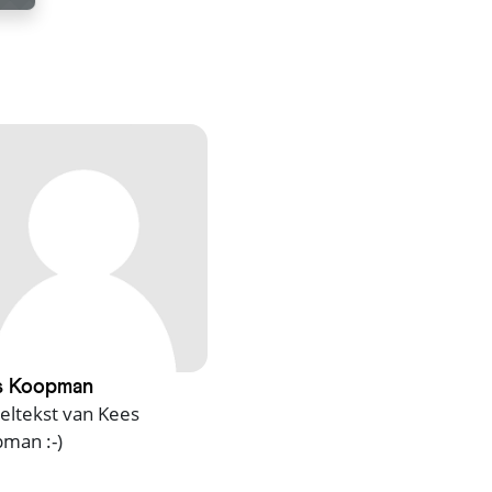
s Koopman
ieltekst van Kees
man :-)